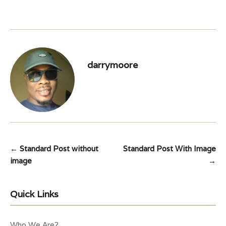
darrymoore
Post
←
Standard Post without
Standard Post With Image
image
→
navigation
Quick Links
Who We Are?