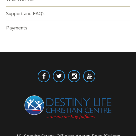
Support and FAQ’s
Payments
10, Soretire Street, Off Yaya Abatan Road (College